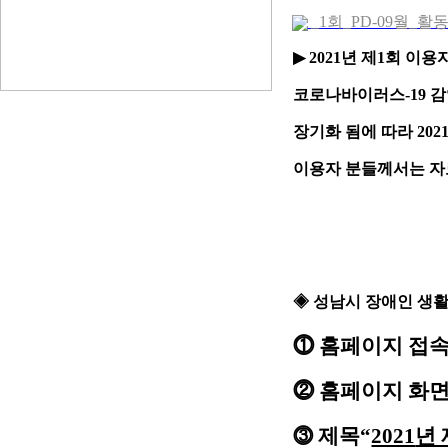
_1회_PD-09월_활
▶
2021
년 제
1
회 이용
코로나바이러스
-19
감
장기화 됨에 따라
202
이용자 분들께서는 자
◈
성남시 장애인 생
⓵
홈페이지 접속
⓶
홈페이지 화면
제목
“
2021
년 
⓷