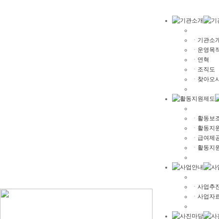
ㆍ
기관소
ㆍ
운영목
ㆍ
연혁
ㆍ
조직도
ㆍ
찾아오시
ㆍ
활동보조
ㆍ
활동지
ㆍ
급여제공
ㆍ
활동지
ㆍ
사업추
ㆍ
사업자