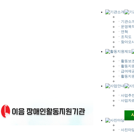
ㆍ
기관소
ㆍ
운영목
ㆍ
연혁
ㆍ
조직도
ㆍ
찾아오시
ㆍ
활동보조
ㆍ
활동지
ㆍ
급여제공
ㆍ
활동지
ㆍ
사업추
ㆍ
사업자
ㆍ
사진마